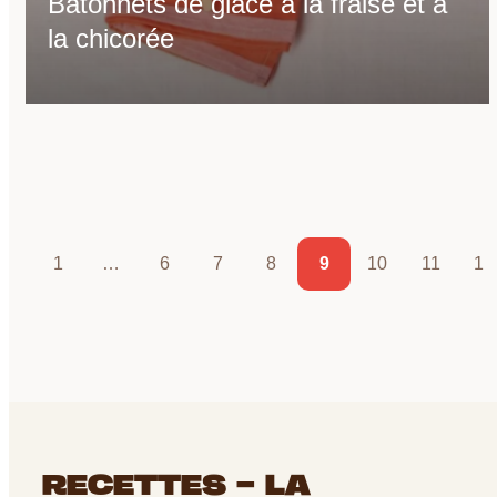
Bâtonnets de glace à la fraise et à
la chicorée
1
…
6
7
8
9
10
11
12
RECETTES - LA