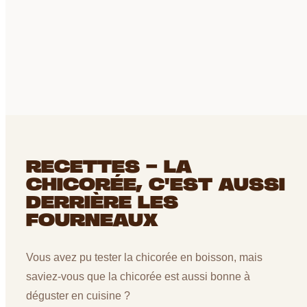
RECETTES - LA
CHICORÉE, C'EST AUSSI
DERRIÈRE LES
FOURNEAUX
RECEVEZ LA FICHE
TECHNIQUE DU
PRODUIT PAR E-MAIL
Vous avez pu tester la chicorée en boisson, mais
EMAIL
*
saviez-vous que la chicorée est aussi bonne à
déguster en cuisine ?