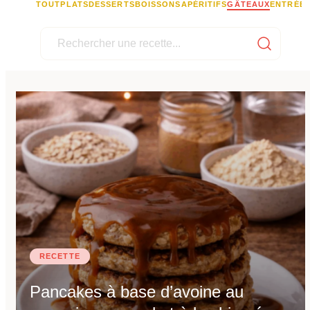
TOUT
PLATS
DESSERTS
BOISSONS
APÉRITIFS
GÂTEAUX
ENTRÉE
RECETTE
Pancakes à base d’avoine au