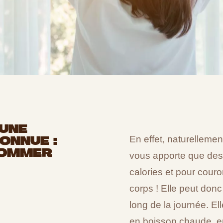
 UNE
ONNUE :
En effet, naturellemen
SOMMER
vous apporte que des
calories et pour cour
corps ! Elle peut do
long de la journée. El
en boisson chaude, en