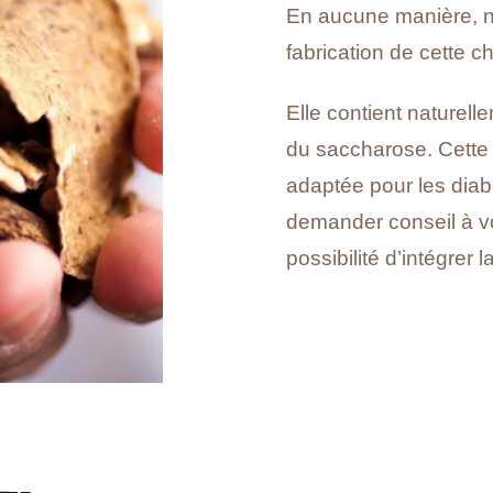
En aucune manière, no
fabrication de cette c
Elle contient naturell
du saccharose. Cette t
adaptée pour les diab
demander conseil à vo
possibilité d’intégrer
RECEVEZ LA FICHE
TECHNIQUE DU PRODUI
PAR E-MAIL
EMAIL
*