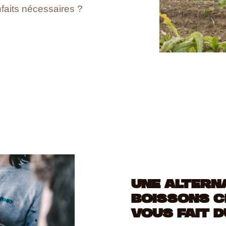
nfaits nécessaires ?
UNE ALTERN
BOISSONS C
VOUS FAIT D