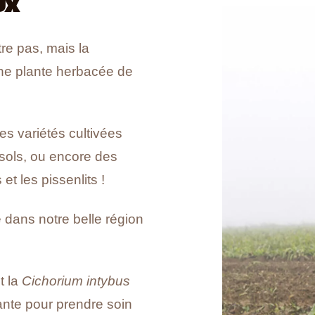
UX
re pas, mais la
une plante herbacée de
Recevoir le document
es variétés cultivées
esols, ou encore des
t les pissenlits !
e dans notre belle région
t la
Cichorium intybus
nte pour prendre soin