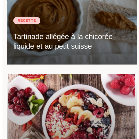
RECEVEZ LA FICHE
TECHNIQUE DU
PRODUIT PAR E-MAIL
RECETTE
EMAIL
*
Tartinade allégée à la chicorée
liquide et au petit suisse
Recevoir le document