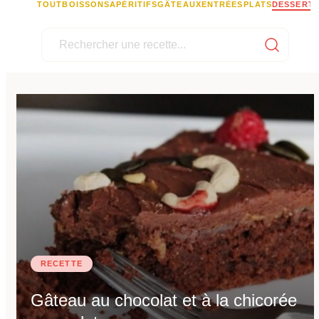
TOUT
BOISSONS
APÉRITIFS
GÂTEAUX
ENTRÉES
PLATS
DESSERT
RECETTE
Gâteau au chocolat et à la chicorée