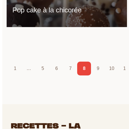
Pop cake à la chicorée
1
…
5
6
7
8
9
10
11
RECETTES - LA