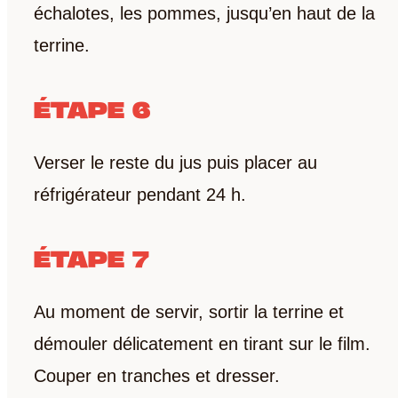
RECEVEZ LA FICHE
échalotes, les pommes, jusqu’en haut de la
TECHNIQUE DU
terrine.
PRODUIT PAR E-MAIL
EMAIL
*
ÉTAPE 6
Verser le reste du jus puis placer au
réfrigérateur pendant 24 h.
Recevoir le document
ÉTAPE 7
Au moment de servir, sortir la terrine et
démouler délicatement en tirant sur le film.
Couper en tranches et dresser.