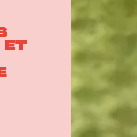
S
 ET
E