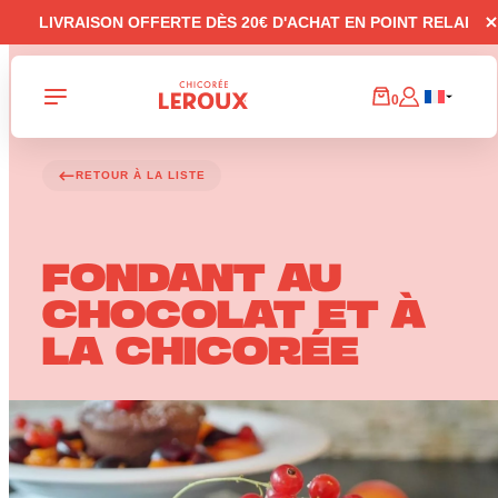
Panneau de gestion des cookies
LIVRAISON OFFERTE DÈS 20€ D'ACHAT EN POINT RELAI
0
RETOUR À LA LISTE
FONDANT AU
CHOCOLAT ET À
LA CHICORÉE