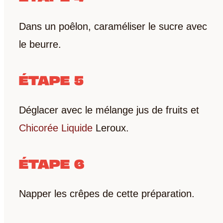
Dans un poêlon, caraméliser le sucre avec
le beurre.
ÉTAPE 5
Déglacer avec le mélange jus de fruits et
Chicorée Liquide
Leroux.
ÉTAPE 6
RECEVEZ LA FICHE
Napper les crêpes de cette préparation.
TECHNIQUE DU
PRODUIT PAR E-MAIL