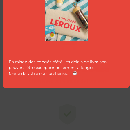
RECEVEZ LA FICHE
4 à 5 jours ouvrés
TECHNIQUE DU
PRODUIT PAR E-MAIL
EMAIL
*
En raison des congés d'été, les délais de livraison
peuvent être exceptionnellement allongés.
LIVRAISONS MULTIPLES
Recevoir le document
Merci de votre compréhension
Choisissez votre mode de livraison