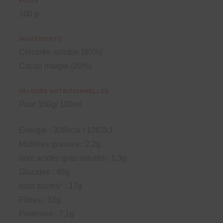
POIDS
100 g
INGRÉDIENTS
Chicorée soluble (80%)
Cacao maigre (20%)
VALEURS NUTRITIONNELLES
Pour 100g/ 100ml
Energie : 306kcal / 1282kJ
Matières grasses : 2,2g
dont acides gras saturés : 1,3g
Glucides : 48g
dont sucres* : 17g
Fibres : 33g
Protéines : 7,1g