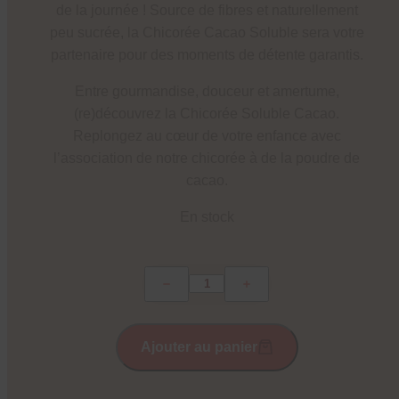
de la journée ! Source de fibres et naturellement
peu sucrée, la Chicorée Cacao Soluble sera votre
partenaire pour des moments de détente garantis.
Entre gourmandise, douceur et amertume,
(re)découvrez la Chicorée Soluble Cacao.
Replongez au cœur de votre enfance avec
l’association de notre chicorée à de la poudre de
cacao.
En stock
quantité
de
Chicorée
Soluble
Ajouter au panier
CACAO
100g