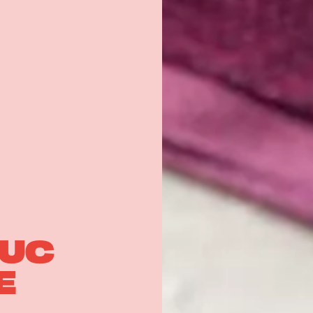
SUC
E