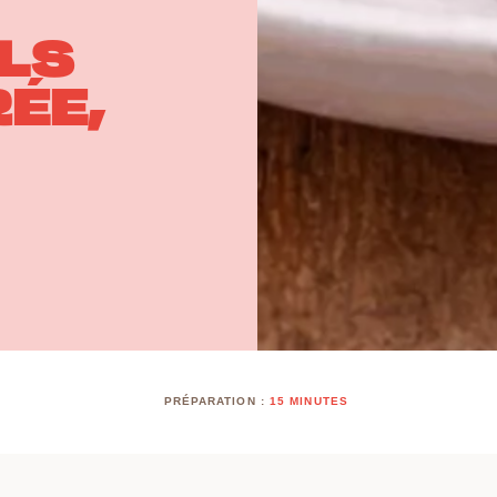
LS
ÉE,
PRÉPARATION :
15 MINUTES