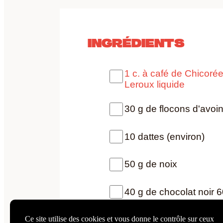
INGRÉDIENTS
1 c. à café de Chicoré
Leroux liquide
30 g de flocons d'avoi
10 dattes (environ)
50 g de noix
40 g de chocolat noir 
1 filet de miel
Ce site utilise des cookies et vous donne le contrôle sur ceux