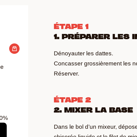
ÉTAPE 1
1. PRÉPARER LES 
e
Dénoyauter les dattes.
Concasser grossièrement les noi
ne
Réserver.
ÉTAPE 2
2. MIXER LA BASE
60%
Dans le bol d’un mixeur, déposer
chicorée liquide et le filet de mie