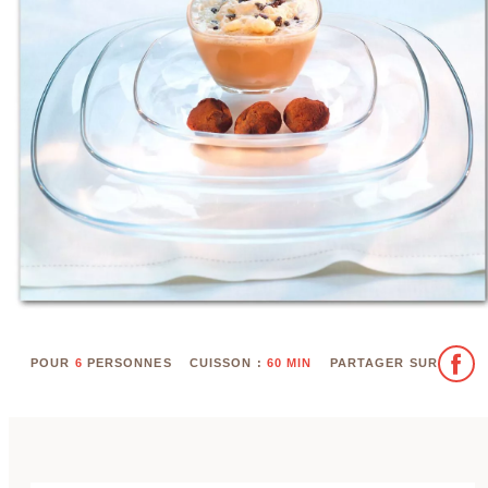
POUR
6
PERSONNES
CUISSON :
60 MIN
PARTAGER SUR