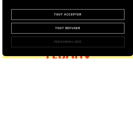
TOUT ACCEPTER
TOUT REFUSER
PERSONNALISER
L’instant Chicorée,
directement dans votre boîte mail