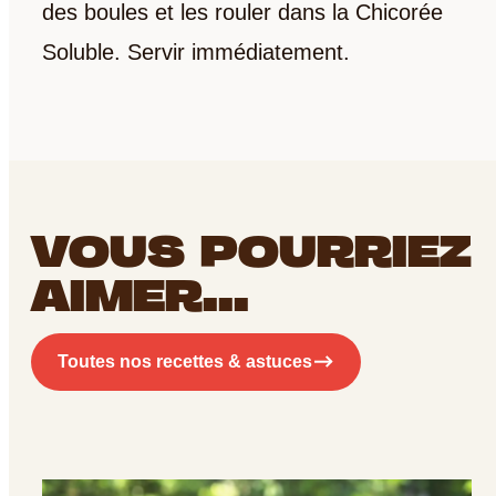
des boules et les rouler dans la Chicorée
Soluble. Servir immédiatement.
RECEVEZ LA FICHE
VOUS POURRIEZ
TECHNIQUE DU
AIMER...
PRODUIT PAR E-MAIL
EMAIL
*
Toutes nos recettes & astuces
Recevoir le document