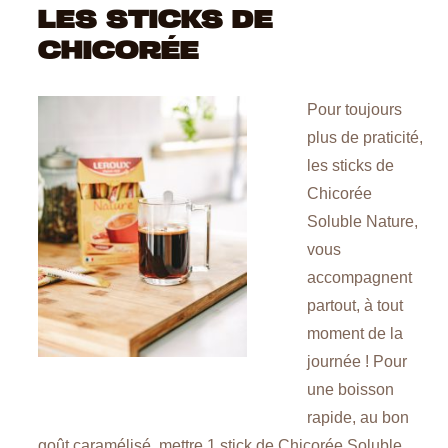
LES STICKS DE
CHICORÉE
Pour toujours
plus de praticité,
les sticks de
Chicorée
Soluble Nature,
vous
accompagnent
partout, à tout
moment de la
journée ! Pour
une boisson
rapide, au bon
goût caramélisé, mettre 1 stick de Chicorée Soluble