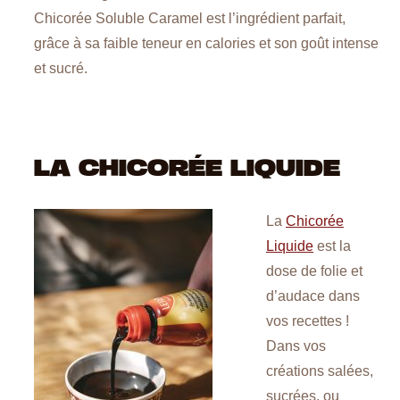
Chicorée Soluble Caramel est l’ingrédient parfait,
grâce à sa faible teneur en calories et son goût intense
et sucré.
LA CHICORÉE LIQUIDE
La
Chicorée
Liquide
est la
dose de folie et
d’audace dans
RECEVEZ LA FICHE
vos recettes !
TECHNIQUE DU
PRODUIT PAR E-MAIL
Dans vos
créations salées,
EMAIL
*
sucrées, ou