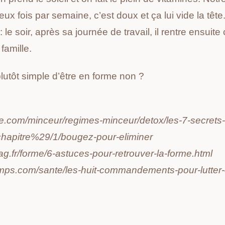
eux fois par semaine, c’est doux et ça lui vide la têt
 : le soir, après sa journée de travail, il rentre ensui
famille.
Recevoir le document
plutôt simple d’être en forme non ?
e.com/minceur/regimes-minceur/detox/les-7-secrets-
hapitre%29/1/bougez-pour-eliminer
g.fr/forme/6-astuces-pour-retrouver-la-forme.html
emps.com/sante/les-huit-commandements-pour-lutter-c