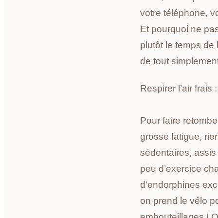
votre téléphone, vo
Et pourquoi ne pas
plutôt le temps de 
de tout simplement 
Respirer l’air frais
Pour faire retomber
grosse fatigue, ri
sédentaires, assis
peu d’exercice cha
d’endorphines exce
on prend le vélo po
embouteillages ! On