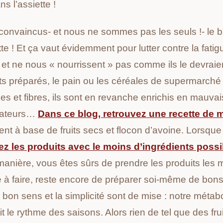
s l’assiette !
nvaincus- et nous ne sommes pas les seuls !- le b
tte ! Et ça vaut évidemment pour lutter contre la fati
 et ne nous « nourrissent » pas comme ils le devrai
s préparés, le pain ou les céréales de supermarché
es et fibres,
ils sont en revanche enrichis en mauvai
rvateurs…
Dans ce blog, retrouvez une recette de m
nt à base de fruits secs et flocon d’avoine. Lorsque 
ez les produits avec le moins d’ingrédients possi
manière, vous êtes sûrs de prendre les produits les 
 à faire, reste encore de préparer soi-même de bons p
e bon sens et la simplicité sont de mise : notre mét
t le rythme des saisons. Alors rien de tel que des fru