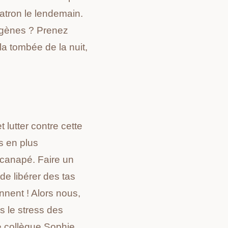
patron le lendemain.
iogènes ?
Prenez
 la tombée de la nuit,
t lutter contre cette
s en plus
e canapé.
Faire un
T
de libérer des tas
nnent ! Alors nous,
ns le stress des
re collègue Sophie,