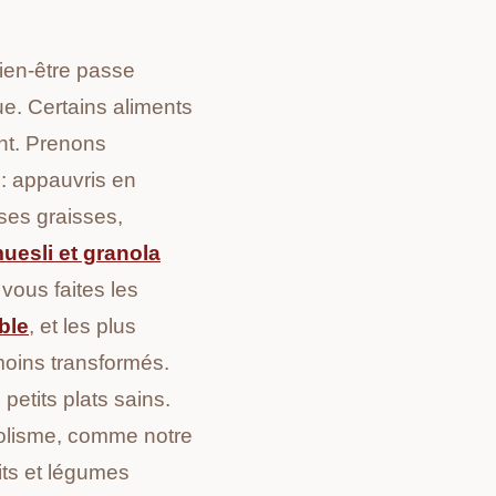
ien-être passe
gue. Certains aliments
ent. Prenons
 : appauvris
en
ses graisses,
uesli et granola
vous faites les
ble
, et les plus
moins transformés.
etits plats sains.
abolisme, comme notre
its et légumes