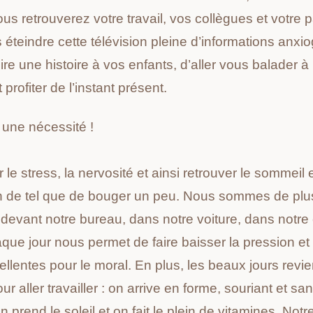
us retrouverez votre travail, vos collègues et votre 
 éteindre cette télévision pleine d’informations anx
lire une histoire à vos enfants, d’aller vous balader à
profiter de l’instant présent.
 : une nécessité !
 le stress, la nervosité et ainsi retrouver le sommeil e
en de tel que de bouger un peu. Nous sommes de plu
RECEVEZ LA FICHE
 devant notre bureau, dans notre voiture, dans notr
TECHNIQUE DU PRODUI
que jour nous permet de faire baisser la pression et 
PAR E-MAIL
llentes pour le moral.
En plus, les beaux jours revie
ur aller travailler : on arrive en forme, souriant et sa
EMAIL
*
 prend le soleil et on fait le plein de vitamines. Not