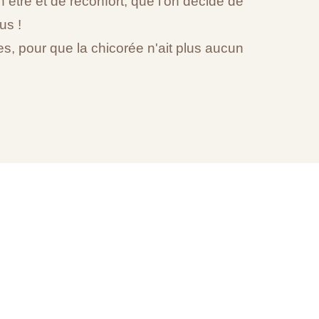
n être et de réconfort, que l'on décide de
us !
, pour que la chicorée n'ait plus aucun
T