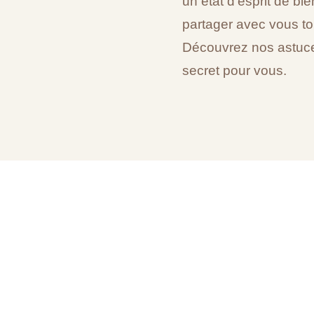
un état d'esprit de bie
partager avec vous to
Découvrez nos astuces
secret pour vous.
RECEVEZ LA FICHE
TECHNIQUE DU PRODUI
PAR E-MAIL
EMAIL
*