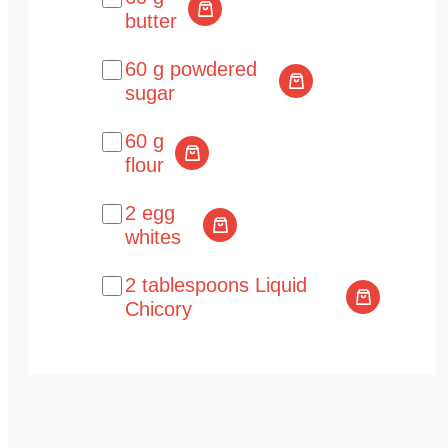
butter
60 g powdered
sugar
60 g
flour
2 egg
whites
2 tablespoons Liquid
Chicory