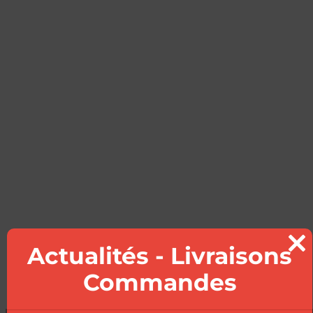
Actualités - Livraisons
Clo
this
Commandes
mod