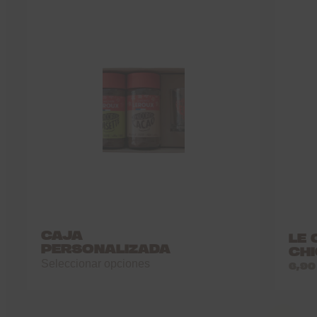
CAJA
LE 
PERSONALIZADA
CH
Seleccionar opciones
6,9
Este
producto
tiene